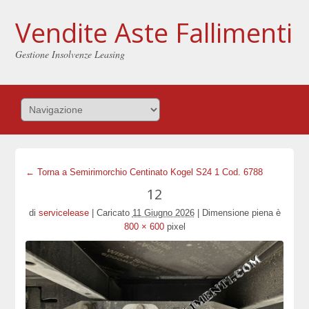
Vendite Aste Fallimenti
Gestione Insolvenze Leasing
← Torna a Semirimorchio Centinato Kogel S24 1 Cod. 6788
12
di
servicelease
|
Caricato
11 Giugno 2026
|
Dimensione piena è
800 × 600
pixel