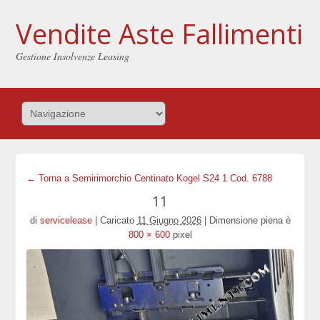
Vendite Aste Fallimenti
Gestione Insolvenze Leasing
← Torna a Semirimorchio Centinato Kogel S24 1 Cod. 6788
11
di
servicelease
|
Caricato
11 Giugno 2026
|
Dimensione piena è
800 × 600
pixel