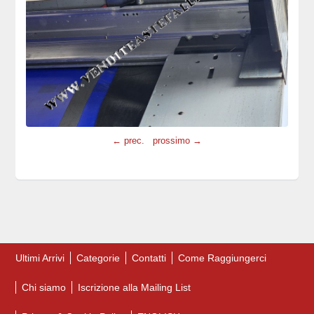
← prec.
prossimo →
Ultimi Arrivi
Categorie
Contatti
Come Raggiungerci
Chi siamo
Iscrizione alla Mailing List