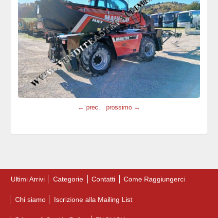
← prec.
prossimo →
Ultimi Arrivi
Categorie
Contatti
Come Raggiungerci
Chi siamo
Iscrizione alla Mailing List