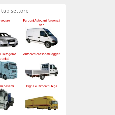
l tuo settore
vetture
Furgoni Autocarri furgonati
Van
ri Refrigerati
Autocarri cassonati leggeri
bentati
ri pesanti
Bighe e Rimorchi biga