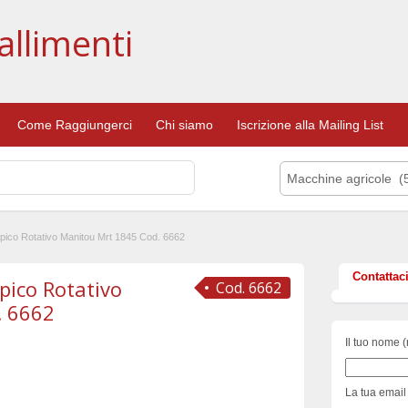
allimenti
Come Raggiungerci
Chi siamo
Iscrizione alla Mailing List
Macchine agricole (
pico Rotativo Manitou Mrt 1845 Cod. 6662
Contattac
pico Rotativo
Cod. 6662
. 6662
Il tuo nome (
La tua email 