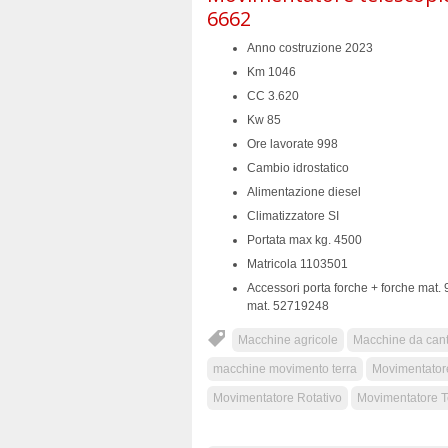
6662
Anno costruzione 2023
Km 1046
CC 3.620
Kw 85
Ore lavorate 998
Cambio idrostatico
Alimentazione diesel
Climatizzatore SI
Portata max kg. 4500
Matricola 1103501
Accessori porta forche + forche mat.
mat. 52719248
Macchine agricole
Macchine da canti
macchine movimento terra
Movimentator
Movimentatore Rotativo
Movimentatore T