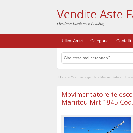
Vendite Aste F
Gestione Insolvenze Leasing
Ultimi Arrivi
Categorie
Contatti
Home
»
Macchine agricole
»
Movimentatore telesco
Movimentatore telesco
Manitou Mrt 1845 Cod