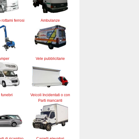
 rottami ferrosi
Ambulanze
amper
Vele pubblicitarie
 funebri
Veicoli Incidentati o con
Parti mancanti
rti di ricambio
Carrelli elevatori