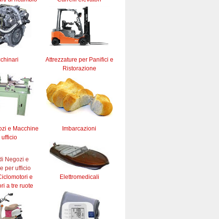
chinari
Attrezzature per Panifici e
Ristorazione
ozi e Macchine
Imbarcazioni
 ufficio
iclomotori e
Elettromedicali
ri a tre ruote