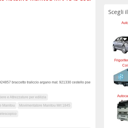
Scegli i
Auto
Frigorife
Coi
 924857 braccetto traliccio argano mat. 921330 cestello pse
Autocar
ere e Attrezzature per edilizia
e Manitou
Movimentatore Manitou Mrt 1845
elescopico