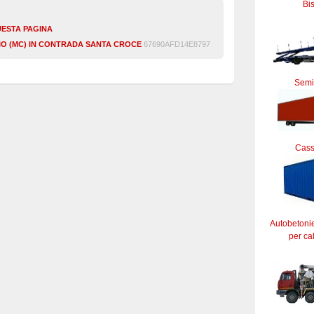
Bi
UESTA PAGINA
SIO (MC) IN CONTRADA SANTA CROCE
67690AFD14E8797
Semi
Cass
Autobetoni
per ca