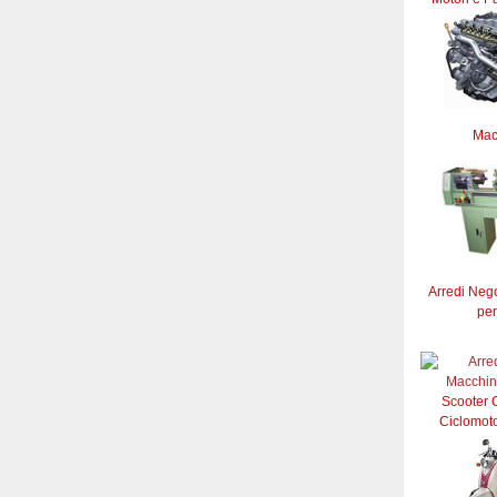
Mac
Arredi Neg
per
Scooter C
Ciclomoto