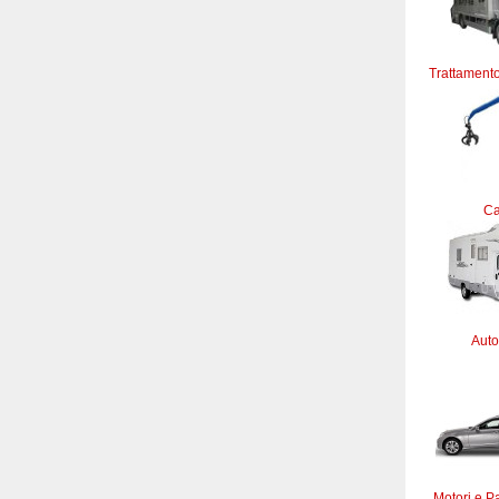
Trattamento
C
Auto
Motori e Pa