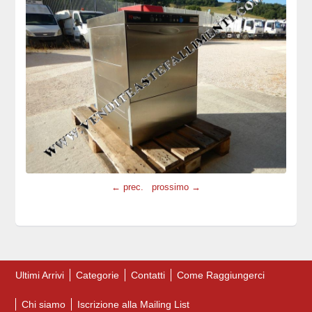
← prec.
prossimo →
Ultimi Arrivi
Categorie
Contatti
Come Raggiungerci
Chi siamo
Iscrizione alla Mailing List