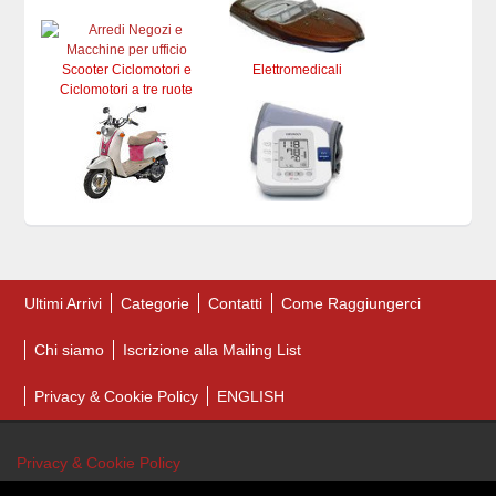
Scooter Ciclomotori e
Elettromedicali
Ciclomotori a tre ruote
Ultimi Arrivi
Categorie
Contatti
Come Raggiungerci
Chi siamo
Iscrizione alla Mailing List
Privacy & Cookie Policy
ENGLISH
Privacy & Cookie Policy