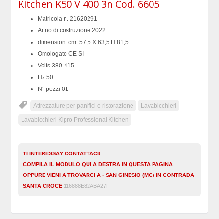
Kitchen K50 V 400 3n Cod. 6605
Matricola n. 21620291
Anno di costruzione 2022
dimensioni cm. 57,5 X 63,5 H 81,5
Omologato CE SI
Volts 380-415
Hz 50
N° pezzi 01
Attrezzature per panifici e ristorazione
Lavabicchieri
Lavabicchieri Kipro Professional Kitchen
TI INTERESSA? CONTATTACI!
COMPILA IL MODULO QUI A DESTRA IN QUESTA PAGINA
OPPURE VIENI A TROVARCI A - SAN GINESIO (MC) IN CONTRADA
SANTA CROCE
116888E82ABA27F