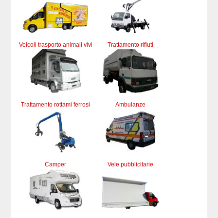
Veicoli trasporto animali vivi
Trattamento rifiuti
Trattamento rottami ferrosi
Ambulanze
Camper
Vele pubblicitarie