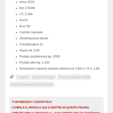
Anno 2016
Km 176498
CC 2.299
Kw 92
Euro 5b
Cambio manuale
Alimentazione diesel
Climatizzatore SI
Passo mt. 3.65
Portata complessiva kg. 3500
Portata utile Kg. 1.425
Dimensioni cassone (misure interne) mt. 3,00×1,75 h. 1,89
Furgone
Furgone Nissan
Furgone Nissan Nv400
Furgoni Autocarri furgonati Van
TI INTERESSA? CONTATTACI!
COMPILA IL MODULO QUI A DESTRA IN QUESTA PAGINA
OPPURE VIENI A TROVARCI A - SAN GINESIO (MC) IN CONTRADA