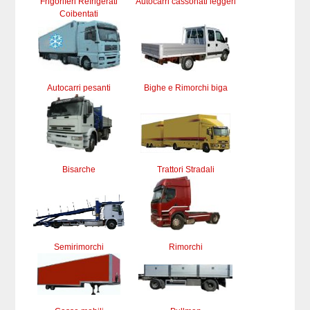
Frigoriferi Refrigerati
Autocarri cassonati leggeri
Coibentati
Autocarri pesanti
Bighe e Rimorchi biga
Bisarche
Trattori Stradali
Semirimorchi
Rimorchi