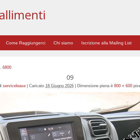
allimenti
Come Raggiungerci
Chi siamo
Iscrizione alla Mailing List
. 6800
09
i
servicelease
|
Caricato
18 Giugno 2026
|
Dimensione piena è
800 × 600
pixe