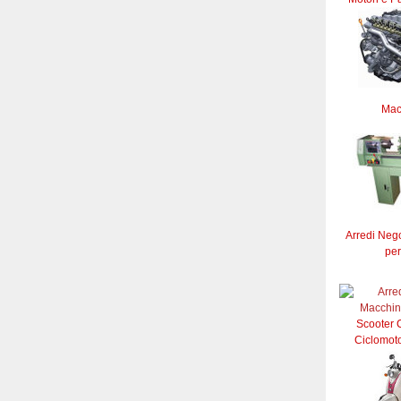
Mac
Arredi Neg
per
Scooter C
Ciclomoto