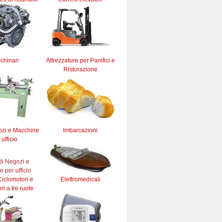
chinari
Attrezzature per Panifici e
Ristorazione
ozi e Macchine
Imbarcazioni
 ufficio
iclomotori e
Elettromedicali
ri a tre ruote