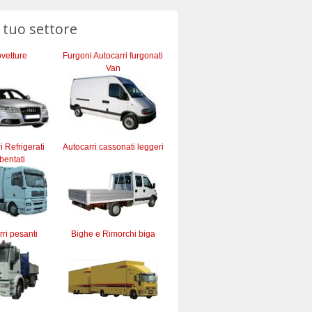
l tuo settore
vetture
Furgoni Autocarri furgonati
Van
ri Refrigerati
Autocarri cassonati leggeri
bentati
ri pesanti
Bighe e Rimorchi biga