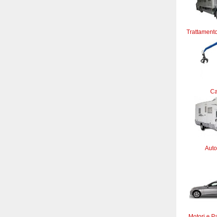
Trattamento
C
Auto
Motori e Pa