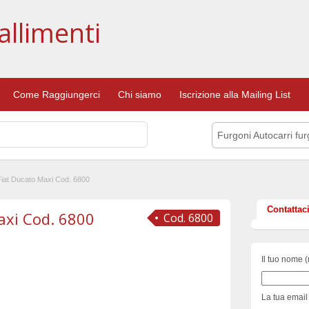
allimenti
Come Raggiungerci
Chi siamo
Iscrizione alla Mailing List
Furgoni Autocarri fu
iat Ducato Maxi Cod. 6800
Contattac
axi Cod. 6800
Cod. 6800
Il tuo nome (
La tua email 