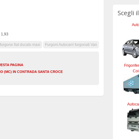
Scegli i
Auto
 1,93
furgone fiat ducato maxi
Furgoni Autocarri furgonati Van
UESTA PAGINA
Frigorife
Coi
SIO (MC) IN CONTRADA SANTA CROCE
Autocar