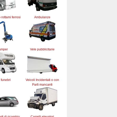
 rottami ferrosi
Ambulanze
amper
Vele pubblicitarie
 funebri
Veicoli Incidentati o con
Parti mancanti
rti di ricambio
Carrelli elevatori