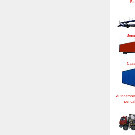
Bi
Semi
Cass
Autobetoni
per ca