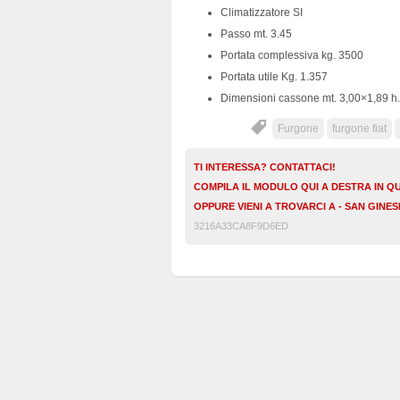
Climatizzatore SI
Passo mt. 3.45
Portata complessiva kg. 3500
Portata utile Kg. 1.357
Dimensioni cassone mt. 3,00×1,89 h.
Furgone
furgone fiat
TI INTERESSA? CONTATTACI!
COMPILA IL MODULO QUI A DESTRA IN Q
OPPURE VIENI A TROVARCI A - SAN GINE
3216A33CA8F9D6ED