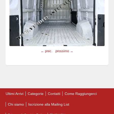
← prec.
prossimo →
Ultimi Arrivi
Categorie
Contatti
Come Raggiungerci
Chi siamo
Iscrizione alla Mailing List