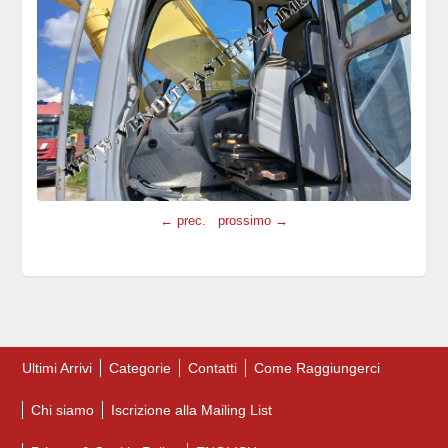
← prec.
prossimo →
Ultimi Arrivi
Categorie
Contatti
Come Raggiungerci
Chi siamo
Iscrizione alla Mailing List