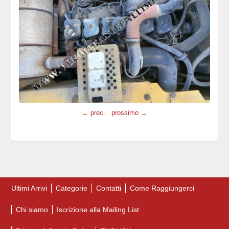
← prec.
prossimo →
Ultimi Arrivi
Categorie
Contatti
Come Raggiungerci
Chi siamo
Iscrizione alla Mailing List