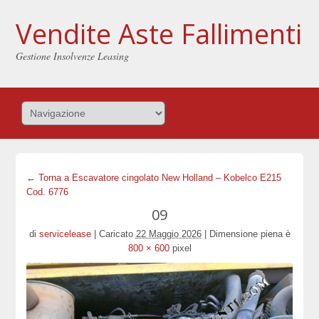
Vendite Aste Fallimenti
Gestione Insolvenze Leasing
← Torna a Escavatore cingolato New Holland – Kobelco E215
Cod. 6776
09
di
servicelease
|
Caricato
22 Maggio 2026
|
Dimensione piena è
800 × 600
pixel