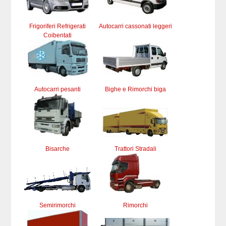
Frigoriferi Refrigerati
Autocarri cassonati leggeri
Coibentati
Autocarri pesanti
Bighe e Rimorchi biga
Bisarche
Trattori Stradali
Semirimorchi
Rimorchi