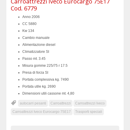
Carroattrezzi Iveco Eurocargo 75E17
Cod. 6779
Anno 2006
CC 5880
Kw 134
Cambio manuale
Alimentazione diesel
Climatizzatore SI
Passo mt. 3.45
Misura gomme 225/75 r 17.5
Presa di forza SI
Portata complessiva kg. 7490
Portata utile kg. 2690
Dimensioni utili cassone mt. 4,80
autocarri pesanti
Carroattrezzi
Carroattrezzi Iveco
Carroattrezzi Iveco Eurocargo 75E17
Trasporti speciali