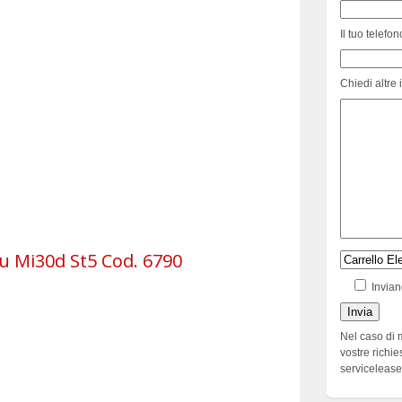
Il tuo telefon
Chiedi altre 
ou Mi30d St5 Cod. 6790
Invian
Nel caso di 
vostre richie
serviceleas