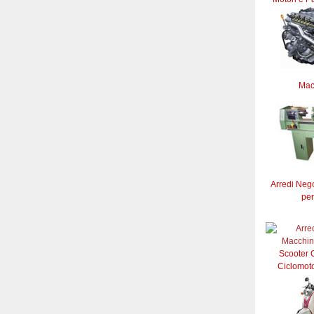
Mac
Arredi Neg
per
Scooter C
Ciclomoto