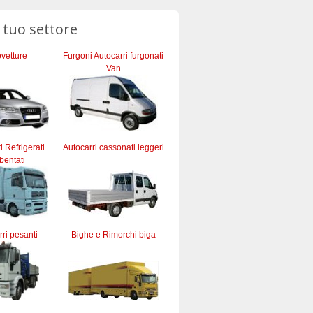
l tuo settore
vetture
Furgoni Autocarri furgonati
Van
ri Refrigerati
Autocarri cassonati leggeri
bentati
ri pesanti
Bighe e Rimorchi biga