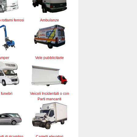
 rottami ferrosi
Ambulanze
amper
Vele pubblicitarie
 funebri
Veicoli Incidentati o con
Parti mancanti
rti di ricambio
Carrelli elevatori