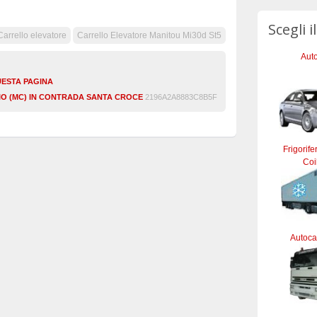
Scegli i
Carrello elevatore
Carrello Elevatore Manitou Mi30d St5
Auto
UESTA PAGINA
SIO (MC) IN CONTRADA SANTA CROCE
2196A2A8883C8B5F
Frigorife
Coi
Autocar