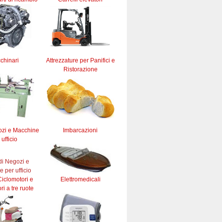
chinari
Attrezzature per Panifici e
Ristorazione
ozi e Macchine
Imbarcazioni
 ufficio
iclomotori e
Elettromedicali
ri a tre ruote