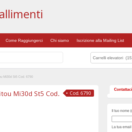
allimenti
Come Raggiungerci
Chi siamo
Iscrizione alla Mailing List
Carrelli elevatori (15
tou Mi30d St5 Cod. 6790
Contattac
itou Mi30d St5 Cod.
Cod. 6790
Il tuo nome (
La tua email 