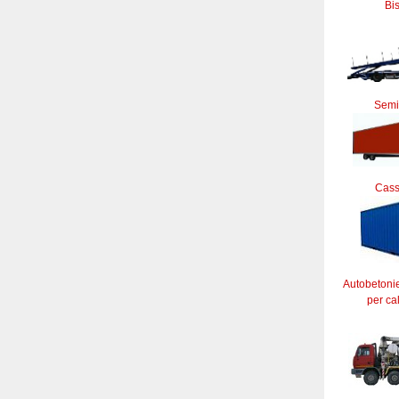
Bi
Semi
Cass
Autobetoni
per ca