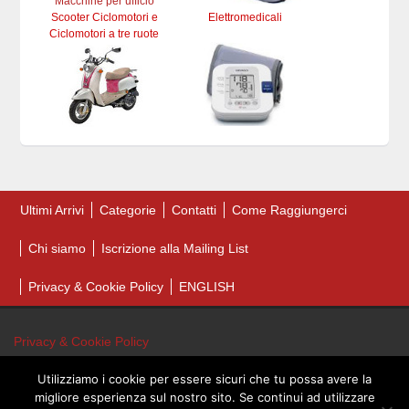
Scooter Ciclomotori e
Elettromedicali
Ciclomotori a tre ruote
Ultimi Arrivi
Categorie
Contatti
Come Raggiungerci
Chi siamo
Iscrizione alla Mailing List
Privacy & Cookie Policy
ENGLISH
Privacy & Cookie Policy
Utilizziamo i cookie per essere sicuri che tu possa avere la
migliore esperienza sul nostro sito. Se continui ad utilizzare
© 2026 Vendite Aste Fallimenti. Tutti i diritti riservati.