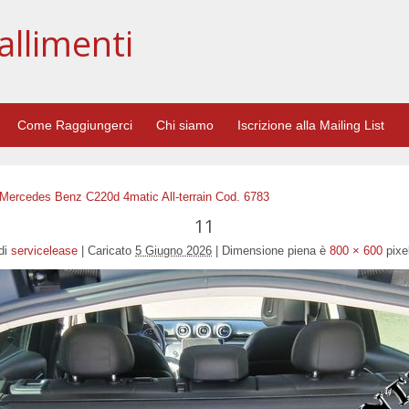
allimenti
Come Raggiungerci
Chi siamo
Iscrizione alla Mailing List
 Mercedes Benz C220d 4matic All-terrain Cod. 6783
11
di
servicelease
|
Caricato
5 Giugno 2026
|
Dimensione piena è
800 × 600
pixe