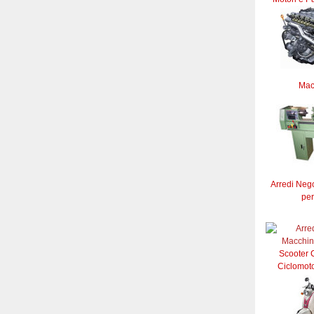
Mac
Arredi Neg
per
Scooter C
Ciclomoto