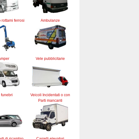
 rottami ferrosi
Ambulanze
amper
Vele pubblicitarie
 funebri
Veicoli Incidentati o con
Parti mancanti
rti di ricambio
Carrelli elevatori