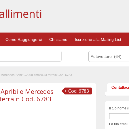
allimenti
Come Raggiungerci
Chi siamo
Iscrizione alla Mailing List
Autovetture (64)
le Mercedes Benz C220d 4matic All-terrain Cod. 6783
Contattac
Apribile Mercedes
Cod. 6783
terrain Cod. 6783
Il tuo nome (
La tua email 