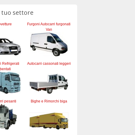
l tuo settore
vetture
Furgoni Autocarri furgonati
Van
ri Refrigerati
Autocarri cassonati leggeri
bentati
ri pesanti
Bighe e Rimorchi biga