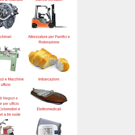
chinari
Attrezzature per Panifici e
Ristorazione
ozi e Macchine
Imbarcazioni
 ufficio
iclomotori e
Elettromedicali
ri a tre ruote