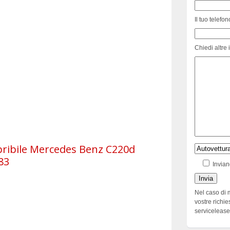
Il tuo telefon
Chiedi altre 
pribile Mercedes Benz C220d
83
Invian
Nel caso di 
vostre richie
serviceleas