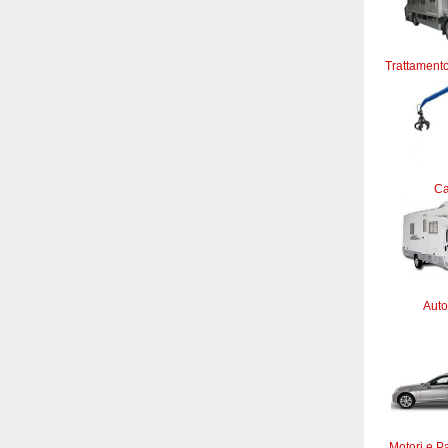
Trattamento
C
Auto
Motori e Pa