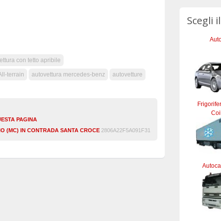
Scegli i
Auto
ttura con tetto apribile
l-terrain
autovettura mercedes-benz
autovetture
Frigorife
Coi
UESTA PAGINA
SIO (MC) IN CONTRADA SANTA CROCE
2806A22F5A091F31
Autocar