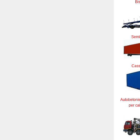
Bi
Semi
Cass
Autobetoni
per ca