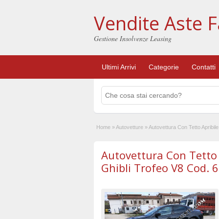
Vendite Aste F
Gestione Insolvenze Leasing
Ultimi Arrivi
Categorie
Contatti
Home
»
Autovetture
»
Autovettura Con Tetto Apribil
Autovettura Con Tetto 
Ghibli Trofeo V8 Cod. 