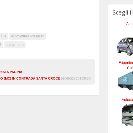
Scegli i
Auto
ibile
Autovettura Maserati
8
autovetture
Frigorife
Coi
UESTA PAGINA
SIO (MC) IN CONTRADA SANTA CROCE
99069B27C518363D
Autocar