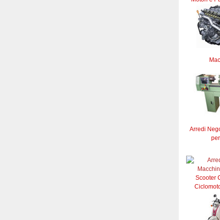
Mac
Arredi Neg
per
Scooter C
Ciclomoto