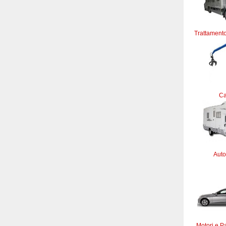
Trattamento
C
Auto
Motori e Pa