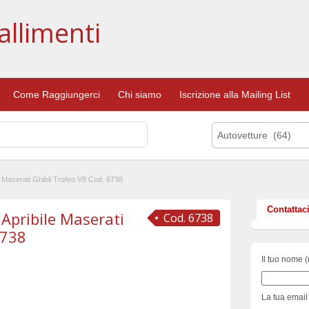
allimenti
Come Raggiungerci
Chi siamo
Iscrizione alla Mailing List
Autovetture (64)
e Maserati Ghibli Trofeo V8 Cod. 6738
Contattac
Apribile Maserati
Cod. 6738
6738
Il tuo nome (
La tua email 