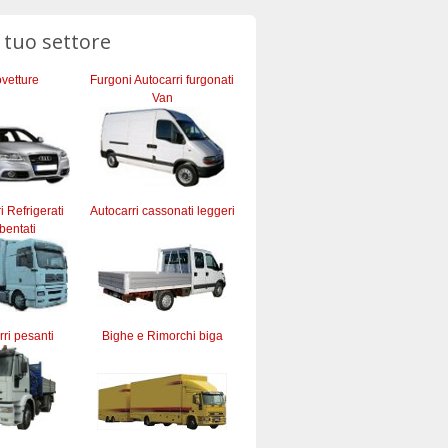
l tuo settore
vetture
Furgoni Autocarri furgonati
Van
ri Refrigerati
Autocarri cassonati leggeri
bentati
ri pesanti
Bighe e Rimorchi biga