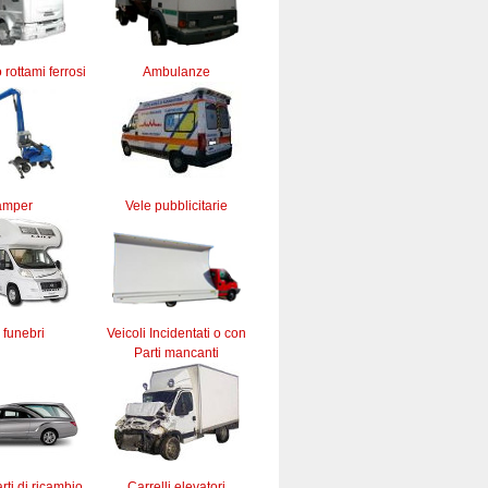
 rottami ferrosi
Ambulanze
amper
Vele pubblicitarie
 funebri
Veicoli Incidentati o con
Parti mancanti
rti di ricambio
Carrelli elevatori