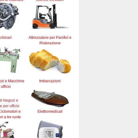
chinari
Attrezzature per Panifici e
Ristorazione
ozi e Macchine
Imbarcazioni
 ufficio
iclomotori e
Elettromedicali
ri a tre ruote