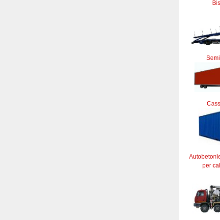
Bi
Semi
Cass
Autobetoni
per ca