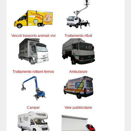
Veicoli trasporto animali vivi
Trattamento rifiuti
Trattamento rottami ferrosi
Ambulanze
Camper
Vele pubblicitarie