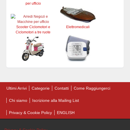
per ufficio
Scooter Ciclomotori e
Elettromedicali
Ciclomotori a tre ruote
Ultimi Arrivi
Categorie
Contatti
Come Raggiungerci
Chi siamo
Iscrizione alla Mailing List
Privacy & Cookie Policy
ENGLISH
Privacy & Cookie Policy