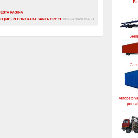
Bi
UESTA PAGINA
SIO (MC) IN CONTRADA SANTA CROCE
86062470A9E0545D
Semi
Cass
Autobetoni
per ca