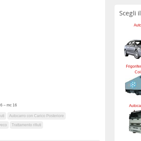
Scegli i
Auto
Frigorife
Coi
16 – mc 16
Autocar
uti
Autocarro con Carico Posteriore
veco
Trattamento rifiuti