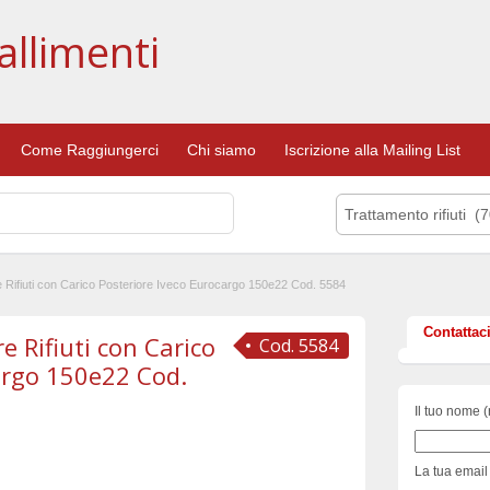
allimenti
Come Raggiungerci
Chi siamo
Iscrizione alla Mailing List
Trattamento rifiuti (7
 Rifiuti con Carico Posteriore Iveco Eurocargo 150e22 Cod. 5584
Contattac
 Rifiuti con Carico
Cod. 5584
argo 150e22 Cod.
Il tuo nome (
La tua email 