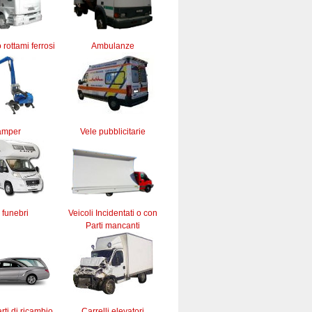
 rottami ferrosi
Ambulanze
amper
Vele pubblicitarie
 funebri
Veicoli Incidentati o con
Parti mancanti
rti di ricambio
Carrelli elevatori