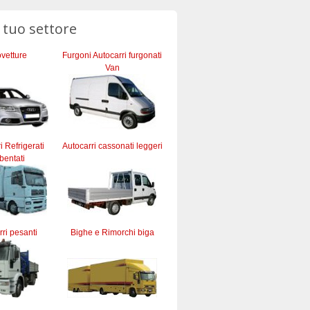
l tuo settore
vetture
Furgoni Autocarri furgonati
Van
ri Refrigerati
Autocarri cassonati leggeri
bentati
ri pesanti
Bighe e Rimorchi biga