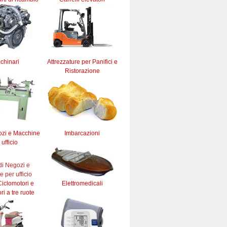
chinari
Attrezzature per Panifici e
Ristorazione
ozi e Macchine
Imbarcazioni
 ufficio
iclomotori e
Elettromedicali
ri a tre ruote