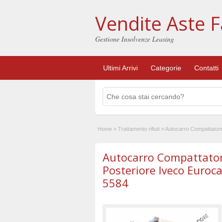
Vendite Aste F
Gestione Insolvenze Leasing
Ultimi Arrivi
Categorie
Contatti
Home
»
Trattamento rifiuti
»
Autocarro Compattatore
Autocarro Compattatore
Posteriore Iveco Euroc
5584