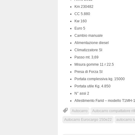
Km 230482
CC 5.880
Kw 160
Euro 5
Cambio manuale
Alimentazione diesel
Climatizzatore SI
Passo mt. 3,69
Misura gomme 11 r 22.5
Presa di Forza SI
Portata complessiva kg. 15000
Portata utile Kg. 4.850
N° assi 2
Allestimento Farid – modello T1MH-
Autocarro
Autocarro compattatore rifi
Autocarro Eurocargo 150e22
autocarro i