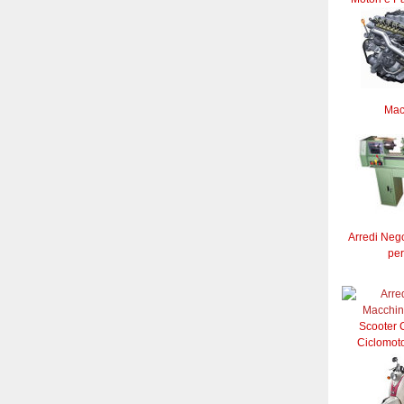
Mac
Arredi Neg
per
Scooter C
Ciclomoto