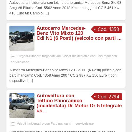
Autovettura Incidentata con tettino panoramico Mercedes-Benz Gle 63
Amg V8 Biturbo Cod. 5562 Anno 2018 Km non leggibili CC 5.461 Kw
410 Euro 6b Cambio
[…]
Autocarro Mercedes-
Cod. 4358
Benz Vito Mixto 120
Cdi N1 (6 Posti) (veicolo con parti ...
Furgoni Autocarri furgonati Van
,
Veicoli Incidentati o con Parti mancanti
servicelease
Autocarro Mercedes-Benz Vito Mixto 120 Cdi N1 (6 Posti) (veicolo con
parti mancanti) Cod. 4358 Anno 2007 CC 2.987 Kw 150 Euro 4 con
dispositivo
[…]
Autovettura con
Cod. 2794
Tettino Panoramico
(incidentata) Dr Motor Dr 5 Integrale
us...
Veicoli Incidentati o con Parti mancanti
servicelease