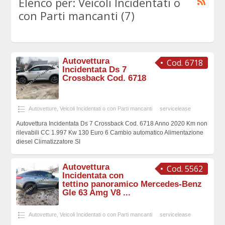
Elenco per: Veicoli Incidentati o
con Parti mancanti (7)
Autovettura
Cod. 6718
Incidentata Ds 7
Crossback Cod. 6718
Autovetture
,
Veicoli Incidentati o con Parti mancanti
servicelease
Autovettura Incidentata Ds 7 Crossback Cod. 6718 Anno 2020 Km non
rilevabili CC 1.997 Kw 130 Euro 6 Cambio automatico Alimentazione
diesel Climatizzatore SI
Autovettura
Cod. 5562
Incidentata con
tettino panoramico Mercedes-Benz
Gle 63 Amg V8 ...
Autovetture
,
Veicoli Incidentati o con Parti mancanti
servicelease