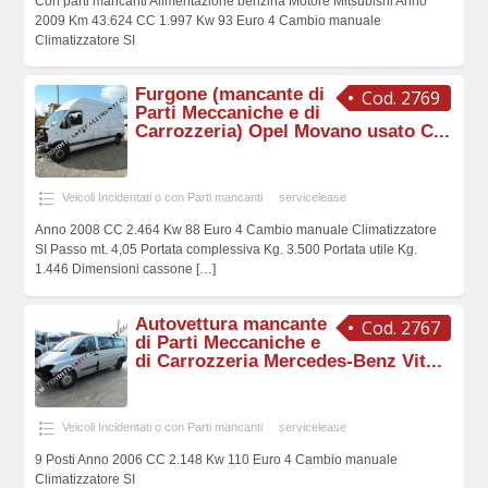
Con parti mancanti Alimentazione benzina Motore Mitsubishi Anno
2009 Km 43.624 CC 1.997 Kw 93 Euro 4 Cambio manuale
Climatizzatore SI
Furgone (mancante di
Cod. 2769
Parti Meccaniche e di
Carrozzeria) Opel Movano usato C...
Veicoli Incidentati o con Parti mancanti
servicelease
Anno 2008 CC 2.464 Kw 88 Euro 4 Cambio manuale Climatizzatore
SI Passo mt. 4,05 Portata complessiva Kg. 3.500 Portata utile Kg.
1.446 Dimensioni cassone
[…]
Autovettura mancante
Cod. 2767
di Parti Meccaniche e
di Carrozzeria Mercedes-Benz Vit...
Veicoli Incidentati o con Parti mancanti
servicelease
9 Posti Anno 2006 CC 2.148 Kw 110 Euro 4 Cambio manuale
Climatizzatore SI