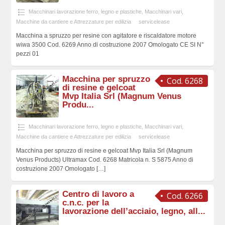
Macchinari lavorazione ferro, legno e plastiche
,
Macchinari vari
,
Macchine da cantiere e Attrezzature per edilizia
servicelease
Macchina a spruzzo per resine con agitatore e riscaldatore motore
wiwa 3500 Cod. 6269 Anno di costruzione 2007 Omologato CE SI N°
pezzi 01
Macchina per spruzzo
Cod. 6268
di resine e gelcoat
Mvp Italia Srl (Magnum Venus
Produ...
Macchinari lavorazione ferro, legno e plastiche
,
Macchinari vari
,
Macchine da cantiere e Attrezzature per edilizia
servicelease
Macchina per spruzzo di resine e gelcoat Mvp Italia Srl (Magnum
Venus Products) Ultramax Cod. 6268 Matricola n. S 5875 Anno di
costruzione 2007 Omologato
[…]
Centro di lavoro a
Cod. 6266
c.n.c. per la
lavorazione dell’acciaio, legno, all...