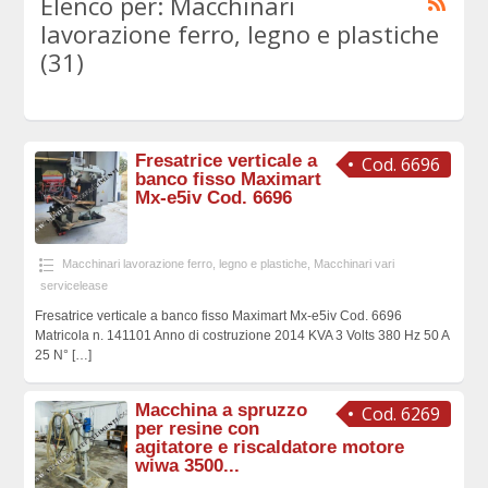
Elenco per: Macchinari
lavorazione ferro, legno e plastiche
(31)
Fresatrice verticale a
Cod. 6696
banco fisso Maximart
Mx-e5iv Cod. 6696
Macchinari lavorazione ferro, legno e plastiche
,
Macchinari vari
servicelease
Fresatrice verticale a banco fisso Maximart Mx-e5iv Cod. 6696
Matricola n. 141101 Anno di costruzione 2014 KVA 3 Volts 380 Hz 50 A
25 N°
[…]
Macchina a spruzzo
Cod. 6269
per resine con
agitatore e riscaldatore motore
wiwa 3500...