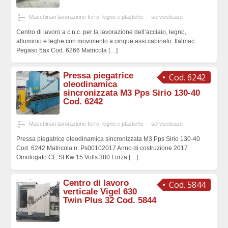
Macchinari lavorazione ferro, legno e plastiche
servicelease
Centro di lavoro a c.n.c. per la lavorazione dell’acciaio, legno,
alluminio e leghe con movimento a cinque assi cabinato. Italmac
Pegaso 5ax Cod. 6266 Matricola
[…]
Pressa piegatrice
Cod. 6242
oleodinamica
sincronizzata M3 Pps Sirio 130-40
Cod. 6242
Macchinari lavorazione ferro, legno e plastiche
servicelease
Pressa piegatrice oleodinamica sincronizzata M3 Pps Sirio 130-40
Cod. 6242 Matricola n. Ps00102017 Anno di costruzione 2017
Omologato CE SI Kw 15 Volts 380 Forza
[…]
Centro di lavoro
Cod. 5844
verticale Vigel 630
Twin Plus 32 Cod. 5844