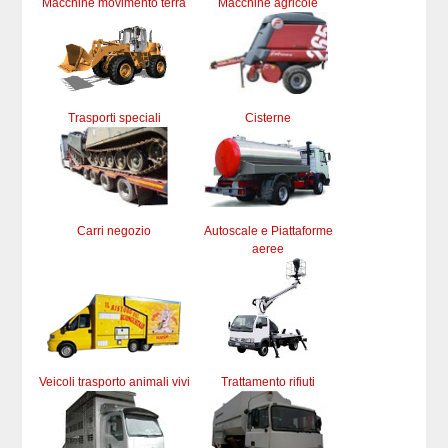
Macchine movimento terra
Macchine agricole
Trasporti speciali
Cisterne
Carri negozio
Autoscale e Piattaforme
aeree
Veicoli trasporto animali vivi
Trattamento rifiuti