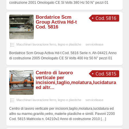
costruzione 2001 Omologato CE SI Volts 380 Hz 50 N° pezzi 01
Bordatrice Scm
Cod. 5816
Group Activa Hd-t
Cod. 5816
Macchinari lavorazione ferro, legno e plastiche
servicelease
Bordatrice Scm Group Activa Hd-t Cod. 5816 Serie n. Ah-04421 Anno
di costruzione 2005 Omologato CE SI Volts 400 Hz 50 N° pezzi 01
Centro di lavoro
Cod. 5815
verticale per
incisioni,taglio,molatura,lucidatura
ed altr...
Macchinari lavorazione ferro, legno e plastiche
servicelease
Centro di lavoro verticale per incisioni,taglio,molatura,lucidatura ed
altro su marmo,granito,vetro, materie plastiche e simili. Pavoni 2200
Cod. 5815 Matricola n. 04210v2 Anno di costruzione 2010
[…]