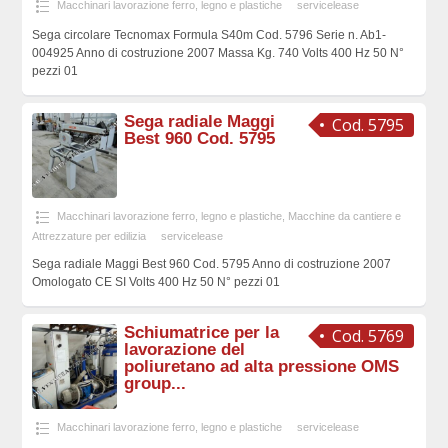
Macchinari lavorazione ferro, legno e plastiche
servicelease
Sega circolare Tecnomax Formula S40m Cod. 5796 Serie n. Ab1-
004925 Anno di costruzione 2007 Massa Kg. 740 Volts 400 Hz 50 N°
pezzi 01
Sega radiale Maggi
Cod. 5795
Best 960 Cod. 5795
Macchinari lavorazione ferro, legno e plastiche
,
Macchine da cantiere e
Attrezzature per edilizia
servicelease
Sega radiale Maggi Best 960 Cod. 5795 Anno di costruzione 2007
Omologato CE SI Volts 400 Hz 50 N° pezzi 01
Schiumatrice per la
Cod. 5769
lavorazione del
poliuretano ad alta pressione OMS
group...
Macchinari lavorazione ferro, legno e plastiche
servicelease