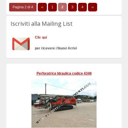
Pagina 2 di 4
‹‹
1
2
3
4
››
Iscriviti alla Mailing List
Clic qui
per ricevere i Nuovi Arrivi
Perforatrice Idraulica codice 4348