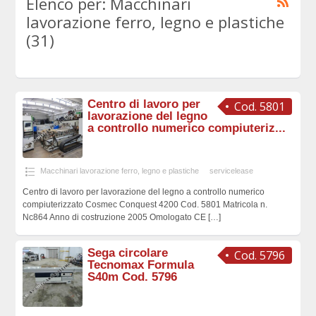
Elenco per: Macchinari
lavorazione ferro, legno e plastiche
(31)
Centro di lavoro per
Cod. 5801
lavorazione del legno
a controllo numerico compiuteriz...
Macchinari lavorazione ferro, legno e plastiche
servicelease
Centro di lavoro per lavorazione del legno a controllo numerico
compiuterizzato Cosmec Conquest 4200 Cod. 5801 Matricola n.
Nc864 Anno di costruzione 2005 Omologato CE
[…]
Sega circolare
Cod. 5796
Tecnomax Formula
S40m Cod. 5796