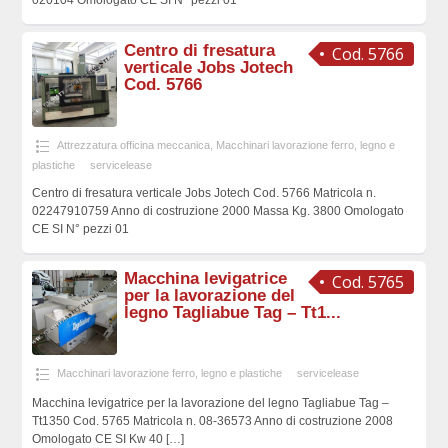
Centro di fresatura
Cod. 5766
verticale Jobs Jotech
Cod. 5766
Attrezzatura officina meccanica
,
Macchinari lavorazione ferro, legno e
plastiche
servicelease
Centro di fresatura verticale Jobs Jotech Cod. 5766 Matricola n.
02247910759 Anno di costruzione 2000 Massa Kg. 3800 Omologato
CE SI N° pezzi 01
Macchina levigatrice
Cod. 5765
per la lavorazione del
legno Tagliabue Tag – Tt1...
Macchinari lavorazione ferro, legno e plastiche
servicelease
Macchina levigatrice per la lavorazione del legno Tagliabue Tag –
Tt1350 Cod. 5765 Matricola n. 08-36573 Anno di costruzione 2008
Omologato CE SI Kw 40
[…]