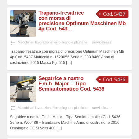
Trapano-fresatrice
Cod. 5437
con morsa di
precisione Optimum Maschinen Mb
4p Cod. 543...
Macchinari lavorazione ferro, legno e plastiche
servicelease
Trapano-fresatrice con morsa di precisione Optimum Maschinen Mb
4p Cod. 5437 Matricola n. 1520056 Serie n. 333 8460 Anno di
costruzione 2015 Massa Kg. 515
[…]
Segatrice a nastro
Cod. 5436
F.m.b. Major – Tipo
Semiautomatico Cod. 5436
Macchinari lavorazione ferro, legno e plastiche
servicelease
Segatrice a nastro F.m.b. Major – Tipo Semiautomatico Cod. 5436
Serie n. W00489 – Bandasaw Machine Anno di costruzione 2016
Omologato CE SI Volts 400
[…]