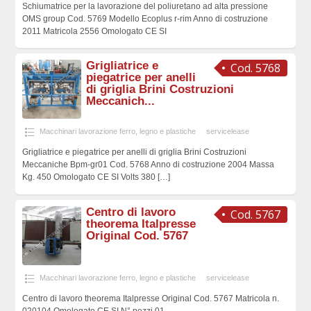
Schiumatrice per la lavorazione del poliuretano ad alta pressione
OMS group Cod. 5769 Modello Ecoplus r-rim Anno di costruzione
2011 Matricola 2556 Omologato CE SI
Grigliatrice e
Cod. 5768
piegatrice per anelli
di griglia Brini Costruzioni
Meccanich...
Macchinari lavorazione ferro, legno e plastiche
servicelease
Grigliatrice e piegatrice per anelli di griglia Brini Costruzioni
Meccaniche Bpm-gr01 Cod. 5768 Anno di costruzione 2004 Massa
Kg. 450 Omologato CE SI Volts 380
[…]
Centro di lavoro
Cod. 5767
theorema Italpresse
Original Cod. 5767
Macchinari lavorazione ferro, legno e plastiche
servicelease
Centro di lavoro theorema Italpresse Original Cod. 5767 Matricola n.
020104 Omologato CE SI N° pezzi 01