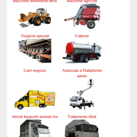
Macchine movimento terra
Macchine agricole
Trasporti speciali
Cisterne
Carri negozio
Autoscale e Piattaforme
aeree
Veicoli trasporto animali vivi
Trattamento rifiuti