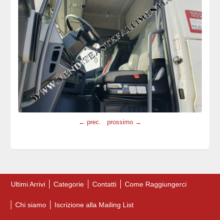
← prec.
prossimo →
Ultimi Arrivi
Categorie
Contatti
Come Raggiungerci
Chi siamo
Iscrizione alla Mailing List