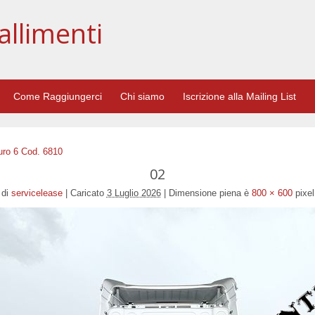
allimenti
Come Raggiungerci
Chi siamo
Iscrizione alla Mailing List
uro 6 Cod. 6810
02
di
servicelease
|
Caricato
3 Luglio 2026
|
Dimensione piena è
800 × 600
pixel