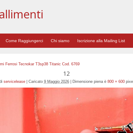
allimenti
Come Raggiungerci
Chi siamo
Iscrizione alla Mailing List
mi Ferrosi Tecnokar T3sp38 Titanic Cod. 6769
12
di
servicelease
|
Caricato
9 Maggio 2026
|
Dimensione piena è
800 × 600
pixe