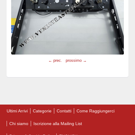
← prec.
prossimo →
Ultimi Arrivi
Categorie
Contatti
Come Raggiungerci
Chi siamo
Iscrizione alla Mailing List