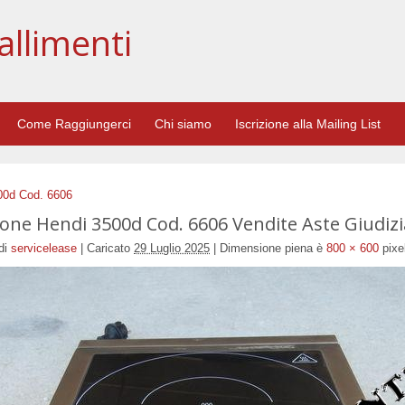
allimenti
Come Raggiungerci
Chi siamo
Iscrizione alla Mailing List
00d Cod. 6606
ione Hendi 3500d Cod. 6606 Vendite Aste Giudizia
di
servicelease
|
Caricato
29 Luglio 2025
|
Dimensione piena è
800 × 600
pixe