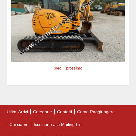
← prec.
prossimo →
Ultimi Arrivi
Categorie
Contatti
Come Raggiungerci
Chi siamo
Iscrizione alla Mailing List