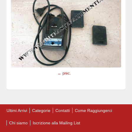
← prec.
Ultimi Arrivi
Categorie
Contatti
Come Raggiungerci
Chi siamo
Iscrizione alla Mailing List