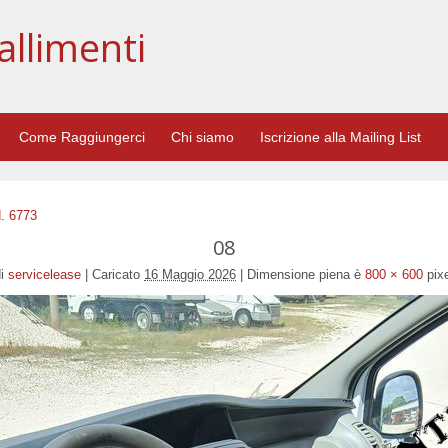
allimenti
Come Raggiungerci
Chi siamo
Iscrizione alla Mailing List
. 6773
08
i
servicelease
|
Caricato
16 Maggio 2026
|
Dimensione piena è
800 × 600
pixe