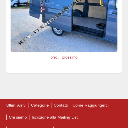
← prec.
prossimo →
Ultimi Arrivi
Categorie
Contatti
Come Raggiungerci
Chi siamo
Iscrizione alla Mailing List