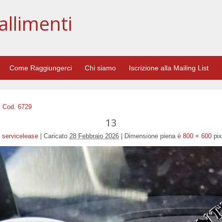
allimenti
Come Raggiungerci
Chi siamo
Iscrizione alla Mailing List
i Cod. 6729
13
servicelease
|
Caricato
28 Febbraio 2026
|
Dimensione piena è
800 × 600
pix