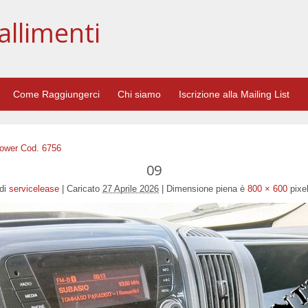
allimenti
Come Raggiungerci
Chi siamo
Iscrizione alla Mailing List
Power Cod. 6756
09
di
servicelease
|
Caricato
27 Aprile 2026
|
Dimensione piena è
800 × 600
pixe