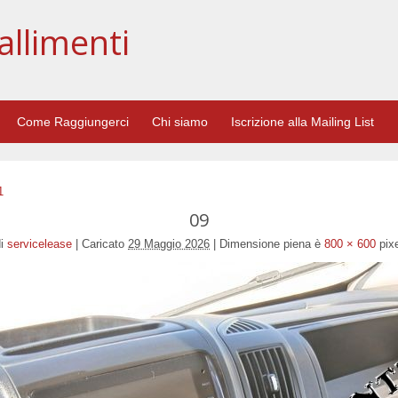
allimenti
Come Raggiungerci
Chi siamo
Iscrizione alla Mailing List
1
09
i
servicelease
|
Caricato
29 Maggio 2026
|
Dimensione piena è
800 × 600
pixe