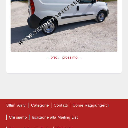
← prec.
prossimo →
Ultimi Arrivi
Categorie
Contatti
Come Raggiungerci
Chi siamo
Iscrizione alla Mailing List