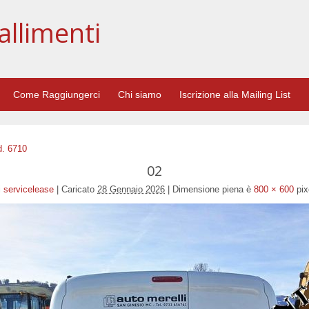
allimenti
Come Raggiungerci
Chi siamo
Iscrizione alla Mailing List
d. 6710
02
i
servicelease
|
Caricato
28 Gennaio 2026
|
Dimensione piena è
800 × 600
pix