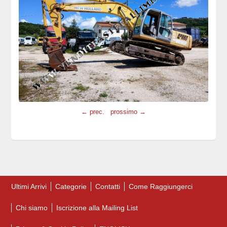
← prec.
prossimo →
Ultimi Arrivi
Categorie
Contatti
Come Raggiungerci
Chi siamo
Iscrizione alla Mailing List