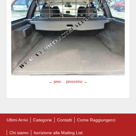
← prec.
prossimo →
Ultimi Arrivi
Categorie
Contatti
Come Raggiungerci
Chi siamo
Iscrizione alla Mailing List