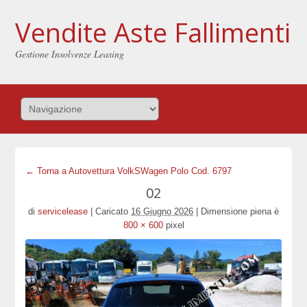
Vendite Aste Fallimenti
Gestione Insolvenze Leasing
← Torna a Autovettura VolkSWagen Polo Cod. 6797
02
di
servicelease
|
Caricato
16 Giugno 2026
|
Dimensione piena è
800 × 600
pixel