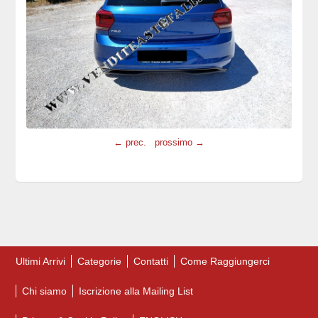
← prec.
prossimo →
Ultimi Arrivi
Categorie
Contatti
Come Raggiungerci
Chi siamo
Iscrizione alla Mailing List