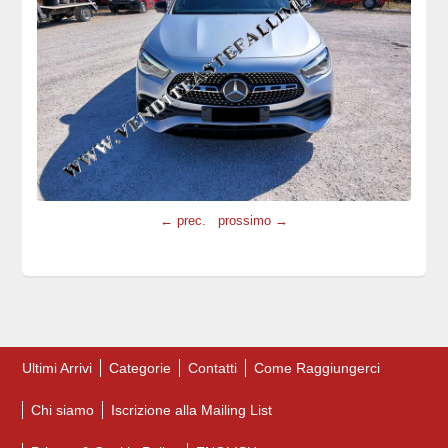
← prec.
prossimo →
Ultimi Arrivi
Categorie
Contatti
Come Raggiungerci
Chi siamo
Iscrizione alla Mailing List