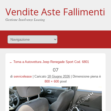
Vendite Aste Fallimenti
Gestione Insolvenze Leasing
← Torna a Autovettura Jeep Renegade Sport Cod. 6801
07
di
servicelease
|
Caricato
18 Giugno 2026
|
Dimensione piena è
800 × 600
pixel