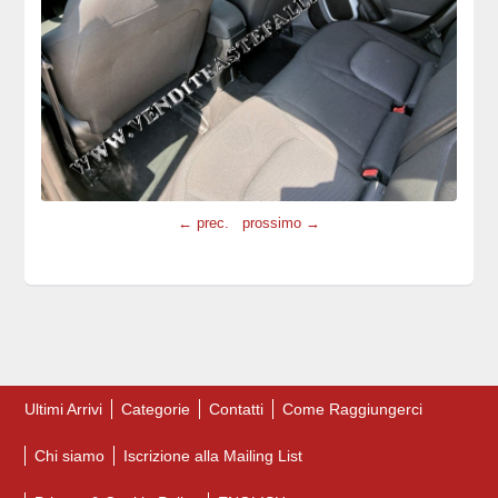
← prec.
prossimo →
Ultimi Arrivi
Categorie
Contatti
Come Raggiungerci
Chi siamo
Iscrizione alla Mailing List