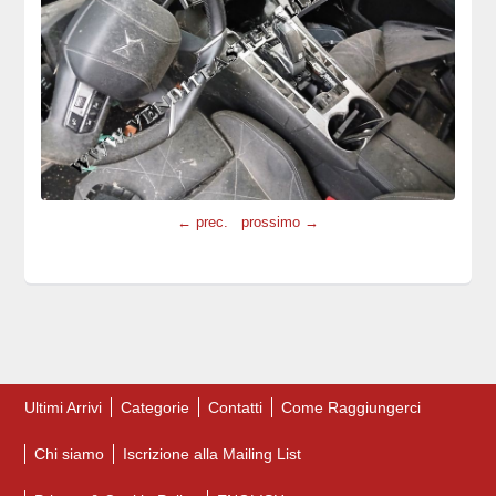
← prec.
prossimo →
Ultimi Arrivi
Categorie
Contatti
Come Raggiungerci
Chi siamo
Iscrizione alla Mailing List