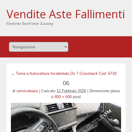
Vendite Aste Fallimenti
Gestione Insolvenze Leasing
← Torna a Autovettura Incidentata Ds 7 Crossback Cod. 6718
06
di
servicelease
|
Caricato
12 Febbraio 2026
|
Dimensione piena
è
800 × 600
pixel