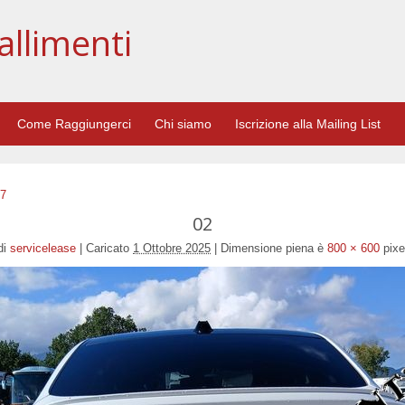
allimenti
Come Raggiungerci
Chi siamo
Iscrizione alla Mailing List
37
02
di
servicelease
|
Caricato
1 Ottobre 2025
|
Dimensione piena è
800 × 600
pixe