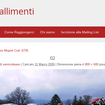
allimenti
Come Raggiungerci
Chi siamo
Iscrizione alla Mailing List
ve Msport Cod. 6735
02
di
servicelease
|
Caricato
11 Marzo 2026
|
Dimensione piena è
800 × 600
pixe