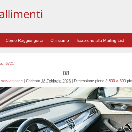
allimenti
Come Raggiungerci
Chi siamo
Iscrizione alla Mailing List
od. 6721
08
servicelease
|
Caricato
18 Febbraio 2026
|
Dimensione piena è
800 × 600
pix