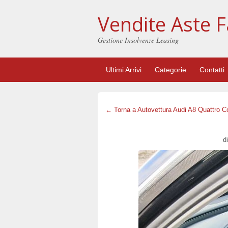
Vendite Aste F
Gestione Insolvenze Leasing
Ultimi Arrivi
Categorie
Contatti
← Torna a Autovettura Audi A8 Quattro C
di