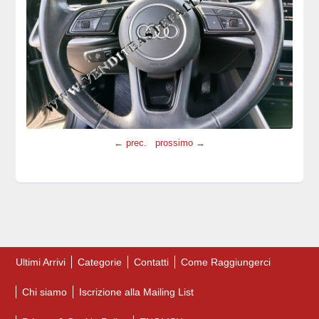
← prec.
prossimo →
Ultimi Arrivi
Categorie
Contatti
Come Raggiungerci
Chi siamo
Iscrizione alla Mailing List