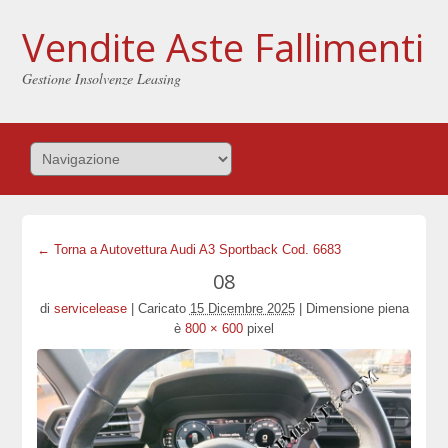
Vendite Aste Fallimenti
Gestione Insolvenze Leasing
← Torna a Autovettura Audi A3 Sportback Cod. 6683
08
di
servicelease
|
Caricato
15 Dicembre 2025
|
Dimensione piena
è
800 × 600
pixel