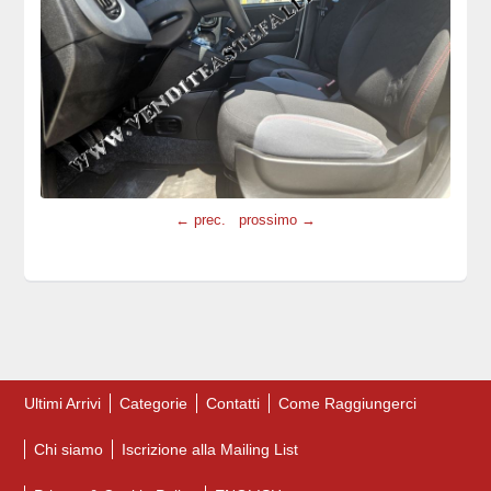
← prec.
prossimo →
Ultimi Arrivi
Categorie
Contatti
Come Raggiungerci
Chi siamo
Iscrizione alla Mailing List