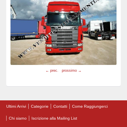
← prec.
prossimo →
Ultimi Arrivi
Categorie
Contatti
Come Raggiungerci
Chi siamo
Iscrizione alla Mailing List