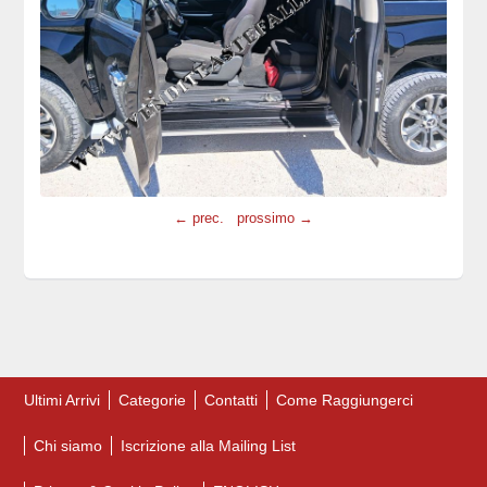
← prec.
prossimo →
Ultimi Arrivi
Categorie
Contatti
Come Raggiungerci
Chi siamo
Iscrizione alla Mailing List